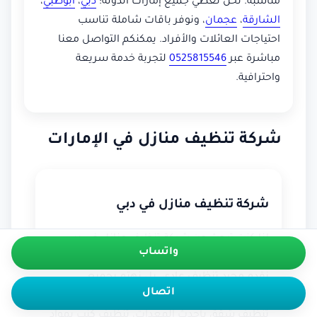
مناسبة. نحن نغطي جميع إمارات الدولة:
دبي
،
أبوظبي
،
الشارقة
،
عجمان
، ونوفر باقات شاملة تناسب
احتياجات العائلات والأفراد. يمكنكم التواصل معنا
مباشرة عبر
0525815546
لتجربة خدمة سريعة
واحترافية.
شركة تنظيف منازل في الإمارات
شركة تنظيف منازل في دبي
إذا كنت تبحث عن شركة تنظيف منازل في دبي
واتساب
فإن
ياسمين للتنظيف
هي خيارك الأمثل. نحن لا
نقدم مجرد تنظيف عادي، بل نهتم بجميع
اتصال
التفاصيل الصغيرة داخل المنزل. نقدم خدمات
تنظيف شقق بأحدث المعدات، تنظيف كنب بمواد