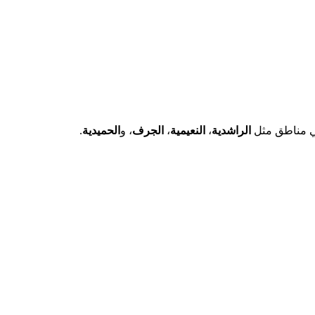
في مناطق مثل
الراشدية
،
النعيمية
،
الجرف
، و
الحميدية
.