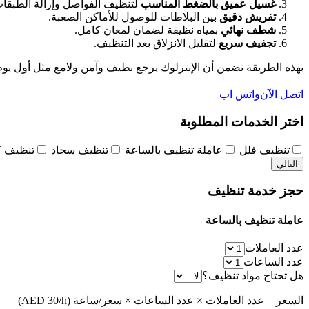
غسيل عميق بالضغط المناسب
لتنظيف الفواصل وإزالة الطبقات
تفريش دقيق
بين البلاطات للوصول للأماكن الصعبة.
شطف نهائي
بمياه نظيفة لضمان لمعان كامل.
تجفيف سريع
لتقليل الانزلاق بعد التنظيف.
بهذه الطريقة نضمن أن الإنترلوك يرجع نظيف وآمن ولامع مثل أول يوم
اتصل الآن
واتس اب
اختر الخدمات المطلوبة
تنظيف فلل
عاملة تنظيف بالساعة
تنظيف سجاد
تنظيف 
التالي
حجز خدمة تنظيف
عاملة تنظيف بالساعة
عدد العاملات
عدد الساعات
هل تحتاج مواد تنظيف؟
السعر = عدد العاملات × عدد الساعات × سعر/ساعة (AED 30/h)