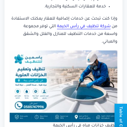
خدمة للعقارات السكنية والتجارية.
وإذا كنت تبحث عن خدمات إضافية للعقار يمكنك الاستفادة
من
شركة تنظيف في رأس الخيمة
التي توفر مجموعة
واسعة من خدمات التنظيف للمنازل والفلل والشقق
والمباني.
📘
T
a
b
l
e
o
f
C
o
n
t
e
n
t
تنظيف خزانات مياه في رأس الخيمة