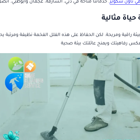
ي تاون سكوير
. خدماتنا متاحة في دبي، الشارقة، عجمان وأبوظبي. اتصل بنا الآن:
حياة مثالية
ة راقية ومريحة. لكن الحفاظ على هذه الفلل الفخمة نظيفة ومرتبة يح
س رفاهيتك ويمنح عائلتك بيئة صحية