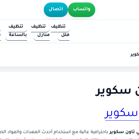
واتساب
اتصال
تنظيف
تنظيف
تنظيف
فلل
منازل
بالساعة
س
وير
 سكوير
سكوير
 تاون سكوير
باحترافية عالية مع استخدام أحدث المعدات والمواد الصد