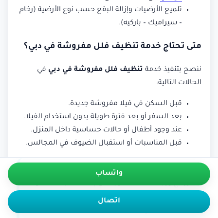
تلميع الأرضيات وإزالة البقع حسب نوع الأرضية (رخام
– سيراميك – باركيه).
متى تحتاج خدمة تنظيف فلل مفروشة في دبي؟
ننصح بتنفيذ خدمة
تنظيف فلل مفروشة في دبي
في
الحالات التالية:
قبل السكن في فيلا مفروشة جديدة.
بعد السفر أو بعد فترة طويلة بدون استخدام الفيلا.
عند وجود أطفال أو حالات حساسية داخل المنزل.
قبل المناسبات أو استقبال الضيوف في المجالس.
معلومة مهمة:
تنظيف المفروشات بالبخار يزيل
واتساب
الروائح ويجدد الأقمشة ويعطي إحساسًا بالانتعاش
داخل الفيلا، خصوصًا في مناطق مثل جميرا، دبي مارينا،
اتصال
نخلة جميرا، ودبي هيلز.