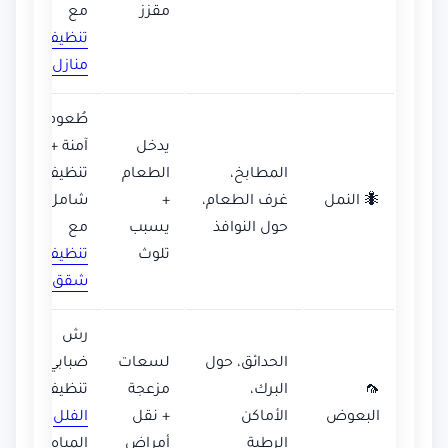
مقزز
مع
تنظيف
منازل
طُعوم
يدخل
آمنة +
المطابخ،
الطعام
تنظيف
🐜 النمل
غرف الطعام،
+
شامل
حول النوافذ
يسبب
مع
تلوث
تنظيف
شقق
رش
الحدائق، حول
لسعات
ضبابي +
🦟
البرك،
مزعجة
تنظيف
البعوض
الأماكن
+ نقل
الفلل
من
الرطبة
أمراض
المياه