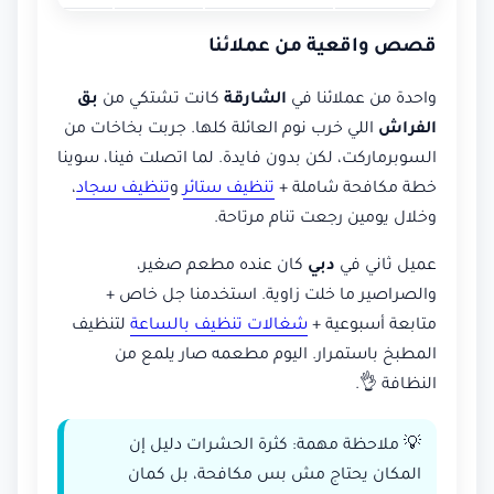
قصص واقعية من عملائنا
واحدة من عملائنا في
الشارقة
كانت تشتكي من
بق
الفراش
اللي خرب نوم العائلة كلها. جربت بخاخات من
السوبرماركت، لكن بدون فايدة. لما اتصلت فينا، سوينا
خطة مكافحة شاملة +
تنظيف ستائر
و
تنظيف سجاد
،
وخلال يومين رجعت تنام مرتاحة.
عميل ثاني في
دبي
كان عنده مطعم صغير،
والصراصير ما خلت زاوية. استخدمنا جل خاص +
متابعة أسبوعية +
شغالات تنظيف بالساعة
لتنظيف
المطبخ باستمرار. اليوم مطعمه صار يلمع من
النظافة 👌.
💡 ملاحظة مهمة: كثرة الحشرات دليل إن
المكان يحتاج مش بس مكافحة، بل كمان