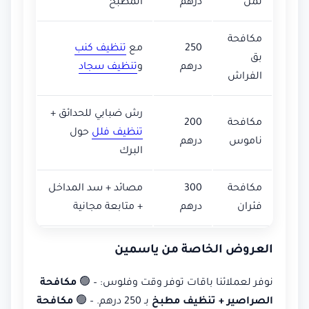
نمل
درهم
المطبخ
مكافحة
250
مع
تنظيف كنب
بق
درهم
و
تنظيف سجاد
الفراش
رش ضبابي للحدائق +
مكافحة
200
تنظيف فلل
حول
ناموس
درهم
البرك
مكافحة
300
مصائد + سد المداخل
فئران
درهم
+ متابعة مجانية
العروض الخاصة من ياسمين
نوفر لعملائنا باقات توفر وقت وفلوس: – 🟢
مكافحة
الصراصير + تنظيف مطبخ
بـ 250 درهم. – 🟢
مكافحة