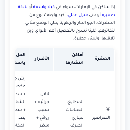
إذا ساكن في الإمارات، سواء في
فيلا واسعة
أو
شقة
صغيرة
أو حتى
منزل عائلي
، أكيد واجهت نوع من
الحشرات. الجو الحار والرطوبة يخلي الوضع مثالي
لتكاثرهم. خلينا نشرح بالتفصيل أهم الأنواع، وين
تلاقيها، وليش خطيرة.
أماكن
الحل من
الحشرة
الأضرار
انتشارها
ياسمين
رش جل
مخصص
تنقل
+ سد
المطابخ،
جراثيم +
الشقوق
🪳
الحمامات،
تسبب
+ تنظيف
الصراصير
مجاري
روائح +
بعد
الصرف
منظر
المكافحة