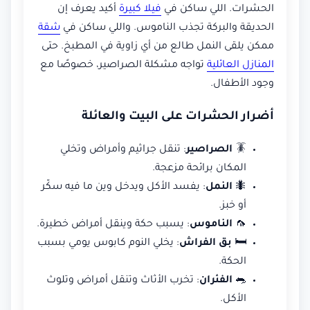
الحشرات. اللي ساكن في
فيلا كبيرة
أكيد يعرف إن
الحديقة والبركة تجذب الناموس. واللي ساكن في
شقة
ممكن يلقى النمل طالع من أي زاوية في المطبخ. حتى
المنازل العائلية
تواجه مشكلة الصراصير، خصوصًا مع
وجود الأطفال.
أضرار الحشرات على البيت والعائلة
🪳
الصراصير
: تنقل جراثيم وأمراض وتخلي
المكان برائحة مزعجة.
🐜
النمل
: يفسد الأكل ويدخل وين ما فيه سكّر
أو خبز.
🦟
الناموس
: يسبب حكة وينقل أمراض خطيرة.
🛏️
بق الفراش
: يخلي النوم كابوس يومي بسبب
الحكة.
🐀
الفئران
: تخرب الأثاث وتنقل أمراض وتلوث
الأكل.