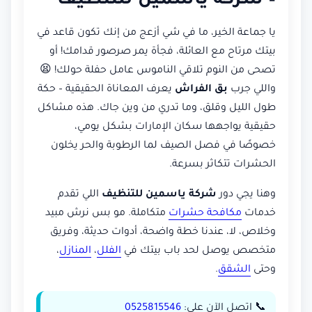
– شركة ياسمين للتنظيف
يا جماعة الخير، ما في شي أزعج من إنك تكون قاعد في
بيتك مرتاح مع العائلة، فجأة يمر صرصور قدامك! أو
تصحى من النوم تلاقي الناموس عامل حفلة حولك! 😫
واللي جرب
بق الفراش
يعرف المعاناة الحقيقية – حكة
طول الليل وقلق، وما تدري من وين جاك. هذه مشاكل
حقيقية يواجهها سكان الإمارات بشكل يومي،
خصوصًا في فصل الصيف لما الرطوبة والحر يخلون
الحشرات تتكاثر بسرعة.
وهنا يجي دور
شركة ياسمين للتنظيف
اللي تقدم
خدمات
مكافحة حشرات
متكاملة. مو بس نرش مبيد
وخلاص، لا، عندنا خطة واضحة، أدوات حديثة، وفريق
متخصص يوصل لحد باب بيتك في
الفلل
،
المنازل
،
وحتى
الشقق
.
📞 اتصل الآن على:
0525815546