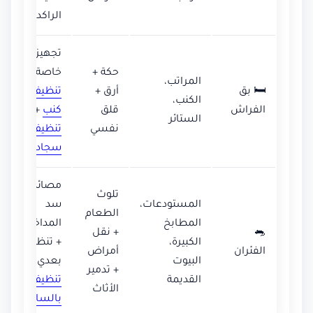
الراكدة
تجهيزات
حكة +
خاصة +
المراتب،
🛏️ بق
أرق +
تنظيف
الكنب،
الفراش
قلق
كنب
+
الستائر
نفسي
تنظيف
سجاد
مصائد +
تلوث
المستودعات،
سد
الطعام
المطابخ
المداخل
🐀
+ نقل
الكبيرة،
+ تنظيف
الفئران
أمراض
البيوت
بعدي مع
+ تدمير
القديمة
تنظيف
الأثاث
بالساعة