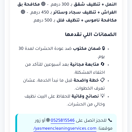
النمل + تنظيف شقق
بـ 300 درهم. – 🟢
مكافحة بق
الفراش + تنظيف سجاد وستائر
بـ 450 درهم. – 🟢
مكافحة ناموس + تنظيف فلل
بـ 500 درهم.
الضمانات اللي نقدمها
🔒
ضمان مكتوب
ضد عودة الحشرات لمدة 30
يوم.
🔄
متابعة مجانية
بعد أسبوعين للتأكد من
اختفاء المشكلة.
📋
خطة واضحة
قبل ما نبدأ الخدمة، عشان
تعرف الخطوات.
💡
نصائح وقائية
للحفاظ على البيت نظيف
وخالي من الحشرات.
📞 للحجز اتصل على
0525815546
🌐 أو زور
موقعنا:
yasmeencleaningservices.com/