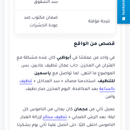
سد الشقوق
s
ضمان مكتوب ضد
نتيجة مؤقتة
عودة الحشرات
قصص من الواقع
في واحد من عملائنا في
أبوظبي
كان عنده مشكلة مع
الفئران في المخزن. جاب عمال تنظيف عاديين، بس
الموضوع ما انتهى. لما تواصل مع
ياسمين
للتنظيف
، استخدمنا مصائد + سد المداخل +
تنظيف
بالساعة
بعد المكافحة. اليوم المخزن صار نظيف
وآمن.
عميل ثاني من
عجمان
كان يعاني من الناموس كل
ليلة. بعد الرش الضبابي +
تنظيف ستائر
لإزالة الغبار،
الناموس اختفى كليًا. حتى اتصل علينا ثاني يوم يشكرنا