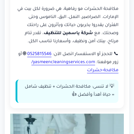
مكافحة الحشرات مو رفاهية، هي ضرورة لكل بيت في
الإمارات. الصراصير، النمل، البق، الناموس وحتى
الفئران يقدروا يخربون حياتك ويأثرون على راحتك
وصحتك. مع
شركة ياسمين للتنظيف
، تقدر تنام
مرتاح، بيتك آمن ونظيف، وأسعارنا تناسب الكل.
📞 للحجز أو الاستفسار اتصل الآن:
0525815546
🌐 أو
زور موقعنا:
yasmeencleaningservices.com/
مكافحة-حشرات
💡 لا تنسى: مكافحة الحشرات + تنظيف شامل
= حياة أهدأ وأفضل 👍