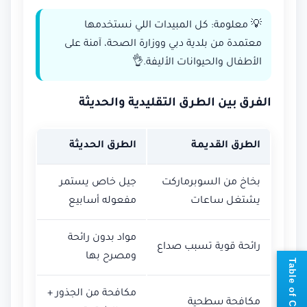
💡 معلومة: كل المبيدات اللي نستخدمها
معتمدة من بلدية دبي ووزارة الصحة، آمنة على
الأطفال والحيوانات الأليفة.👌
الفرق بين الطرق التقليدية والحديثة
الطرق القديمة
الطرق الحديثة
بخاخ من السوبرماركت
جيل خاص يستمر
يشتغل ساعات
مفعوله أسابيع
مواد بدون رائحة
رائحة قوية تسبب صداع
ومصرح بها
📘
T
a
b
l
e
o
f
C
o
n
t
e
n
t
مكافحة من الجذور +
مكافحة سطحية