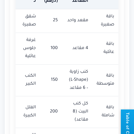
المقاعد
(درهم)
لـ
باقة
شقق
مقعد واحد
25
صغيرة
صغيرة
غرفة
باقة
4 مقاعد
100
جلوس
عائلية
عائلية
كنب زاوية
باقة
الكنب
150
(L-Shape)
متوسطة
الكبير
– 6 مقاعد
كل كنب
باقة
الفلل
البيت (8
200
📘
T
a
b
l
e
o
f
C
o
n
t
e
n
t
شاملة
الكبيرة
مقاعد)