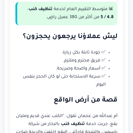
📊 متوسط التقييم العام لخدمة
تنظيف كنب
:
4.8 / 5
من أكثر من 380 عميل راضٍ.
ليش عملاؤنا يرجعون يحجزون؟
✅ جودة ثابتة بكل زيارة.
✅ فريق محترم وملتزم.
✅ أسعار واضحة وصريحة.
✅ سرعة الاستجابة حتى لو كان الحجز بنفس
اليوم.
قصة من أرض الواقع
أم عبدالله من عجمان تقول: “الكنب عندي قديم ومليان
بقع. جربت خدمة
تنظيف كنب
بالبخار من شركة
ياسمين، والنتيجة فاجأتني. البقع اختفت والريحة صارت