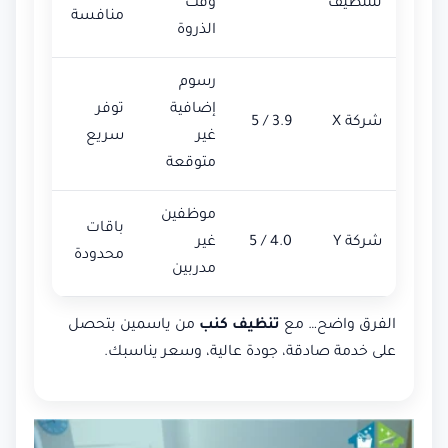
للتنظيف
وقت
منافسة
الذروة
رسوم
إضافية
توفر
شركة X
3.9 / 5
غير
سريع
متوقعة
موظفين
باقات
شركة Y
4.0 / 5
غير
محدودة
مدربين
الفرق واضح… مع
تنظيف كنب
من ياسمين بتحصل
على خدمة صادقة، جودة عالية، وسعر يناسبك.