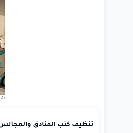
شرك
تنظيف كنب الفنادق والمجالس ف