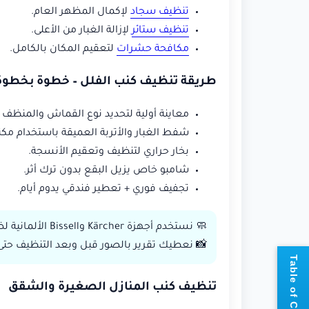
تنظيف سجاد
لإكمال المظهر العام.
تنظيف ستائر
لإزالة الغبار من الأعلى.
مكافحة حشرات
لتعقيم المكان بالكامل.
طريقة تنظيف كنب الفلل – خطوة بخطوة
معاينة أولية لتحديد نوع القماش والمنظف 
شفط الغبار والأتربة العميقة باستخدام مك
بخار حراري لتنظيف وتعقيم الأنسجة.
شامبو خاص يزيل البقع بدون ترك أثر.
تجفيف فوري + تعطير فندقي يدوم أيام.
🧼 نستخدم أجهزة Kärcher وBissell الألمانية لضمان أعلى مستوى من النظافة.
📸 نعطيك تقرير بالصور قبل وبعد التنظيف ح
📘
T
a
b
l
e
o
f
C
o
n
t
e
n
t
تنظيف كنب المنازل الصغيرة والشقق