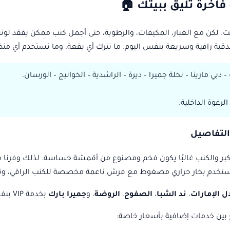
اخرة تليق ببيتك 🏠
ت. لكن مع الغبار، المكيفات، والرطوبة، حتى أجمل كنب ممكن يفقد لونه
قية راقية وسريعة بنفس اليوم. ما نترك أي بقعة، وما نستخدم أي منظف
 دبي مارينا – نخلة جميرا – ديرة – الراشدية – الخوانيج – الورسان.
لرغوة الداخلية.
التفاصيل
كبر والكنب غالبًا يكون فخم ومصنوع من أقمشة حساسة. لذلك وفرنا
نستخدم بخار حراري مضغوط مع فرش ناعمة مخصصة للكنب الراقي، ونر
ال الإمارات
،
ند الشبا
،
الصفوح
،
الروضة
، و
جميرا بارك
بخدمة VIP بنفس اليوم.
بين خدمات إضافية بأسعار خاصة: