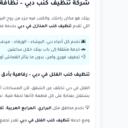
شركة تنظيف كنب دبي – نظافة ف
بيتك هو مكان راحتك، والكنب فيه جزء من روح البي
اللي تقدم
تنظيف كنب المنازل في دبي
بخدمة فند
🌆 نخدم كل أحياء دبي: البرشاء – الورقاء – مردف –
🚗 خدمة متنقلة إلى باب بيتك خلال ساعتين.
💨 تجفيف فوري وآمن، بدون ما يتأثر القماش أو ا
تنظيف كنب الفلل في دبي – رفاهية بأدق 
الفلل في دبي تختلف عن الشقق، لأن المساحات أ
يشتغل بعناية على كل قطعة كأنها تحفة فنية. 
💡 نخدم مناطق مثل
البراري
،
المرابع العربية
،
تل
ومع خدمة
تنظيف كنب الفلل في دبي
تقدر تجمع 