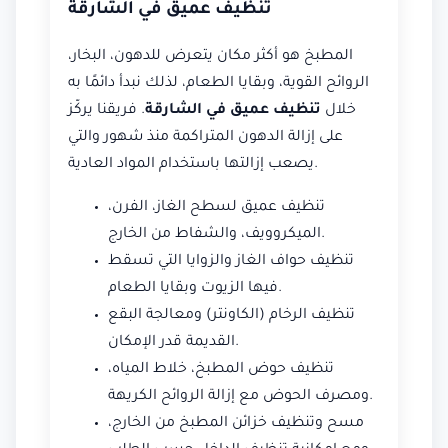
تنظيف عميق في الشارقة
المطبخ هو أكثر مكان يتعرض للدهون، البخار،
الروائح القوية، وبقايا الطعام، لذلك نبدأ دائمًا به
خلال
تنظيف عميق في الشارقة
. فريقنا يركّز
على إزالة الدهون المتراكمة منذ شهور والتي
يصعب إزالتها باستخدام المواد العادية.
تنظيف عميق لسطح الغاز، الفرن،
الميكروويف، والشفاط من الخارج.
تنظيف حواف الغاز والزوايا التي تسقط
فيها الزيوت وبقايا الطعام.
تنظيف الرخام (الكاونتر) ومعالجة البقع
القديمة قدر الإمكان.
تنظيف حوض المطبخ، خلاط المياه،
ومصرف الحوض مع إزالة الروائح الكريهة.
مسح وتنظيف خزائن المطبخ من الخارج،